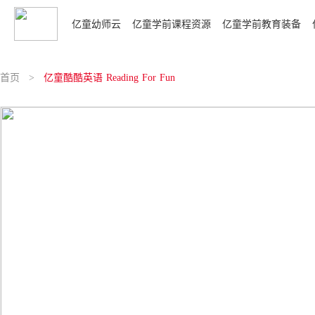
亿童幼师云
亿童学前课程资源
亿童学前教育装备
亿童综合课程
室内游戏装备
亿童学前课件
亿童领域课程
首页
>
亿童酷酷英语 Reading For Fun
生活·探究·成长 主题资源包
蓓乐益智材料
综合课程课件
亿童语言区
趣玩科学盒
生活·探究·成长 幼儿材料袋
蓓乐科学材料
领域课程课件
亿童数学区
分级阅读（加强版）
亿童主题学习包
轨道游戏组合
省编课程课件
亿童音乐区
分级阅读
亿童学习包
创意建构室
亿童美术区
起思逻辑包
全优衔接
创搭积木
亿童活动区·托班
探究操作包
亿童入学准备
趣拼积塑
亿童运动区·托班
趣蒙操作包
玩玩做做
亿童活动区
亿童托班家具组合
蒙氏数学升级版
多元发展课程
炫彩建构
亿童机械探索区
玩创音乐