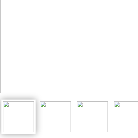
家园共育册
扭扭建构（班级版）
亿童光影游戏区
创艺美工
毕业纪念册
亿童扭扭建构（标准版）
亿童乐器组合
创意美术