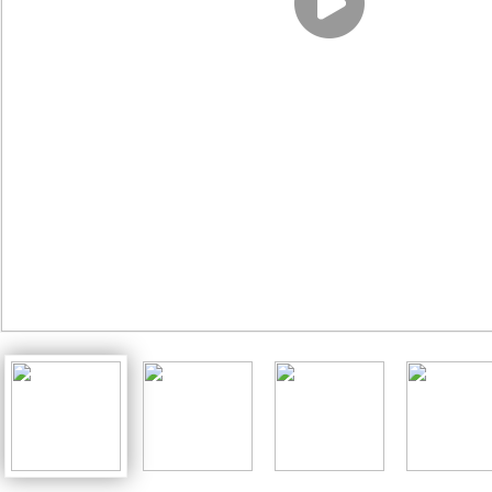
家园共育册
扭扭建构（班级版）
亿童光影游戏区
创艺美工
毕业纪念册
亿童扭扭建构（标准版）
亿童乐器组合
创意美术