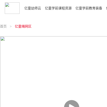
亿童幼师云
亿童学前课程资源
亿童学前教育装备
亿童综合课程
室内游戏装备
亿童学前课件
亿童领域课程
首页
>
亿童绳网区
生活·探究·成长 主题资源包
蓓乐益智材料
综合课程课件
亿童语言区
趣玩科学盒
生活·探究·成长 幼儿材料袋
蓓乐科学材料
领域课程课件
亿童数学区
分级阅读（加强版）
亿童主题学习包
轨道游戏组合
省编课程课件
亿童音乐区
分级阅读
亿童学习包
创意建构室
亿童美术区
起思逻辑包
全优衔接
创搭积木
亿童活动区·托班
探究操作包
亿童入学准备
趣拼积塑
亿童运动区·托班
趣蒙操作包
玩玩做做
亿童活动区
亿童托班家具组合
蒙氏数学升级版
多元发展课程
炫彩建构
亿童机械探索区
玩创音乐