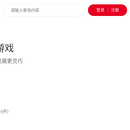
登录
/
注册
墙面游戏装备
墙钉游戏组合
游戏
齿轮游戏组合
发展更灵巧
16开）