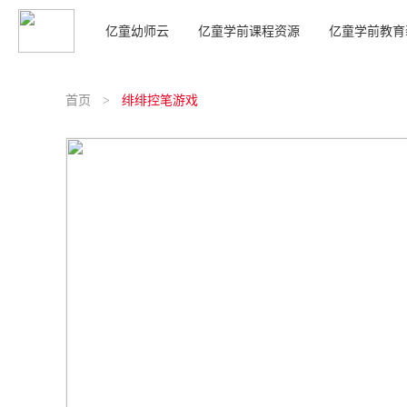
亿童幼师云
亿童学前课程资源
亿童学前教育
亿童综合课程
室内游戏装备
亿童学前课件
亿童领域课程
首页
>
绯绯控笔游戏
生活·探究·成长 主题资源包
蓓乐益智材料
综合课程课件
亿童语言区
趣玩科学盒
生活·探究·成长 幼儿材料袋
蓓乐科学材料
领域课程课件
亿童数学区
分级阅读（加强版）
亿童主题学习包
轨道游戏组合
省编课程课件
亿童音乐区
分级阅读
亿童学习包
创意建构室
亿童美术区
起思逻辑包
全优衔接
创搭积木
亿童活动区·托班
探究操作包
亿童入学准备
趣拼积塑
亿童运动区·托班
趣蒙操作包
玩玩做做
亿童活动区
亿童托班家具组合
蒙氏数学升级版
多元发展课程
炫彩建构
亿童机械探索区
玩创音乐