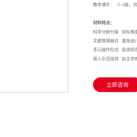
亿童扭扭建构（大型版）
教学课件：（1-6级，共
亿童搭搭建构
材料特点：
科学分龄分级 目标难
主题情境融合 激发幼
多元操作形式 促进综
真人示范指导 自主学
立即咨询