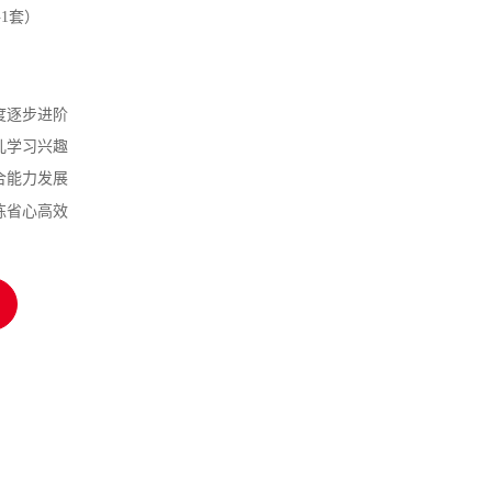
1套）
度逐步进阶
儿学习兴趣
合能力发展
练省心高效