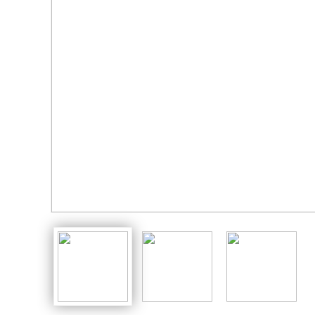
家园共育册
扭扭建构（班级版）
亿童光影游戏区
创艺美工
毕业纪念册
亿童扭扭建构（标准版）
亿童乐器组合
创意美术