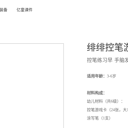
装备
亿童课件
户外游戏装备
户外运动装备
亿童托班课程
情境创意美术
拼拼大世界
跑酷运动组合
托班发展课程
绯绯控笔
小小毕加索
野趣游戏组合
智能体测组合
托班生活课程
控笔练习早 手脑
亿童酷酷英语
卡卡建构
体能运动包
亿童幼儿英语
沙水探究区
体质测评软件
适用年龄：
3-6岁
户外音乐区
亿童绳网区
材料构成：
游戏木屋组合
方木运动组合
幼儿材料（共6级）：
探索游戏区
钢架运动组合
控笔游戏卡（24张，大
涂写笔（1支）
亿童户外游戏区